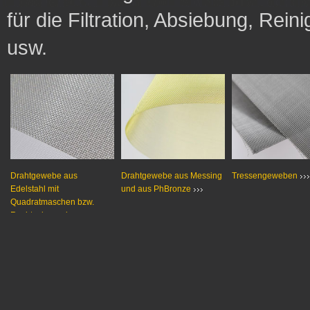
für die Filtration, Absiebung, Rein
usw.
Drahtgewebe aus
Drahtgewebe aus Messing
Tressengeweben
Edelstahl mit
und aus PhBronze
Quadratmaschen bzw.
Rechteckmaschen