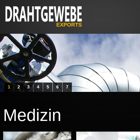
1
2
3
4
5
6
7
Medizin